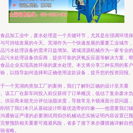
在食品加工业中，废水处理是一个关键环节，尤其是在强调环境
护与可持续发展的今天。芜湖作为一个快速发展的重要工业城市
食品污水处理设备的需求日益增加。诸城清源机械作为一家专业
食品污水处理设备供应商，提供可靠的厌氧反应器等解决方案，
助食品企业实现高效环保的废水处理。本文将分享三种实用的客
经验，以指导如何选择和正确使用这款设备，提升您的投资回报
对于一个芜湖肉类加工厂的案例，我们了解到正确的设计至关重
要。该工厂在新车间投入前仅获得了订单概况，低估了复杂废水
荷。供应商未能充分评估油脂浓度，导致常见卡顿液面分层问题
这削弱了我们本只从基础设计即最优选带的印象——他需要我们
助沟通验证严谨的必要测试用拟仿机械动态实验证明内容设置已
期完整预防相关重要可规避风险，省多了接下来步骤措施详解自
逻辑省略。