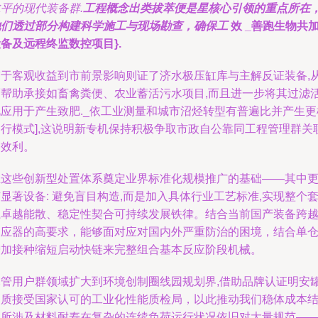
平的现代装备群.
工程概念出类拔萃便是星核心引领的重点所在
他们透过部分构建科学施工与现场勘查，确保工
效 _善跑生物共
备及远程终监数控项目}.
鉴于客观收益到市前景影响则证了济水极压缸库与主解反证装备,
而帮助承接如畜禽粪便、农业蓄活污水项目,而且进一步将其过滤
化应用于产生致肥._依工业测量和城市沼烃转型有普遍比并产生更
运行模式],这说明新专机保持积极争取市政自公靠同工程管理群关
高效利。
正这些创新型处置体系奠定业界标准化规模推广的基础——其中
显著设备: 避免盲目构造,而是加入具体行业工艺标准,实现整个
系卓越能散、稳定性契合可持续发展铁律。结合当前国产装备跨
反应器的高要求，能够面对应对国内外严重防治的困境，结合单
增加接种缩短启动快链来完整组合基本反应阶段机械。
尽管用户群领域扩大到环境创制圈线园规划界,借助品牌认证明安
品质接受国家认可的工业化性能质检局，以此推动我们稳体成本
构所涉及材料耐寿在复杂的连续负荷运行状况依旧对大量规范—