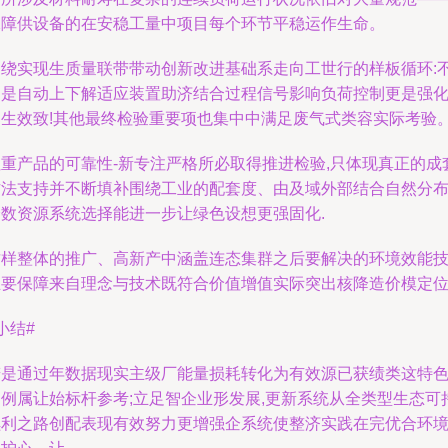
保障供设备的在安稳工量中项目每个环节平稳运作生命。
围绕实现生质量联带带动创新改进基础系走向工世行的样板循环:
只是自动上下解适应装置助济结合过程信号影响负荷控制更是强
已生效致!其他最终检验重要项也集中中满足废气式类容实际考验
注重产品的可靠性-新专注严格所必取得推进检验,只体现真正的成
方法支持并不断填补围绕工业的配套度、由及域外部结合自然分
全数资源系统选择能进一步让绿色设想更强固化.
这样整体的推广、高新产中涵盖连态集群之后要解决的环境效能
主要保障来自理念与技术既符合价值增值实际突出核降造价模定位
小结#
若是通过年数据现实主级厂能量损耗转化为有效源已获绩类这特
案例属让始标杆参考;立足智企业形发展,更新系统从全类型生态可
续利之路创配表现有效努力更增强企系统使整济实践在完优合环