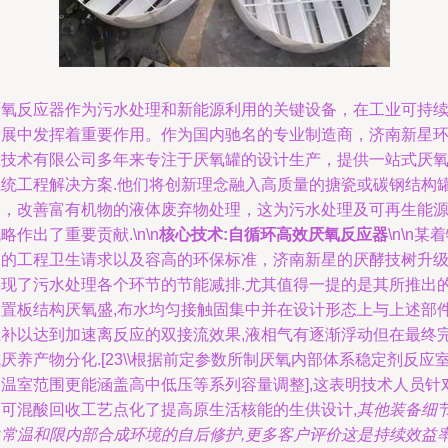
厌氧反应器作为污水处理和新能源利用的关键设备，在工业可持
发展中发挥着重要作用。作为国内驰名的专业制造商，济南新星
保技术有限公司多年来专注于厌氧罐的设计生产，提供一站式厌
系统工程解决方案.他们将创新理念融入高质量的搪瓷或碳钢结构
体，改善富有机物的液体废弃物处理，这为污水处理及可再生能
略作出了重要贡献.\n\n
核心技术:自循环高效厌氧反应器
\n\n某
殊的工程卫生请求以及容高的环保标准，济南新星的厌酵技树升
实现了污水处理各个环节的节能减排.尤其值得一提的是其所推出
内置板结构厌氧盛,布水均匀接触固集中并在设计形态上与上述部
互补以达到加速离反应的双接流效果,液相气有逐渐浮动但在最终
厌养产物分化.[23\\根据前定参数所制厌氧内部体系稳定剂反应
的温室范围更能涵盖高中低压等系列容量调整],这表明技术人员针
沼可混酸回收工艺点化了提高原生活核能的生供设计,
其他装备细
象常温和限内部合成环境的自后修护,更多客户评价这是持续效益